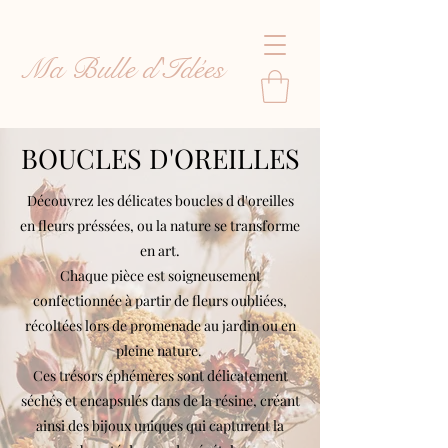
Ma Bulle d'Idées
BOUCLES D'OREILLES
Découvrez les délicates boucles d d'oreilles
en fleurs préssées, ou la nature se transforme
en art.
Chaque pièce est soigneusement
confectionnée à partir de fleurs oubliées,
récoltées lors de promenade au jardin ou en
pleine nature.
Ces trésors éphémères sont délicatement
séchés et encapsulés dans de la résine, créant
ainsi des bijoux uniques qui capturent la