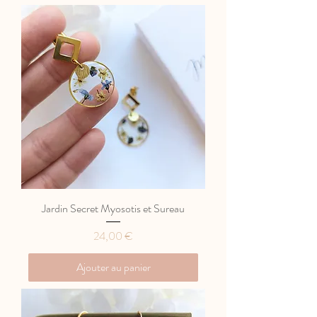
Jardin Secret Myosotis et Sureau
Prix
24,00 €
Ajouter au panier