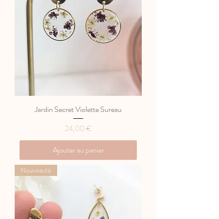
Jardin Secret Violette Sureau
Prix
24,00 €
Ajouter au panier
Nouveauté