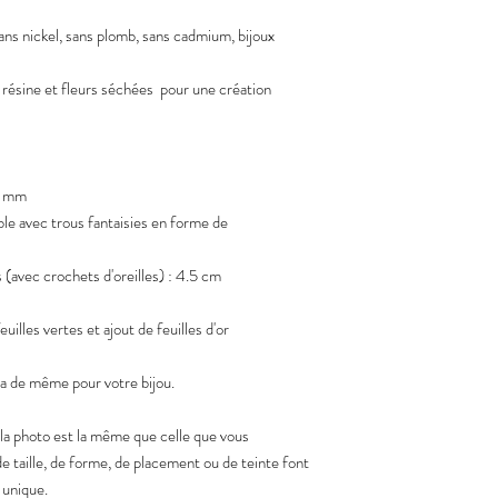
sans nickel, sans plomb, sans cadmium, bijoux
 résine et fleurs séchées pour une création
8 mm
ble avec trous fantaisies en forme de
s (avec crochets d'oreilles) : 4.5 cm
uilles vertes et ajout de feuilles d'or
a de même pour votre bijou.
 la photo est la même que celle que vous
de taille, de forme, de placement ou de teinte font
 unique.