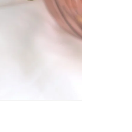
supplémentaire. Me con
de créations personnalis
RETOURS:
Vous disposez de 14 jou
votre colis pour retourne
Les frais de retour sont 
Ma Bulle D'idées rembo