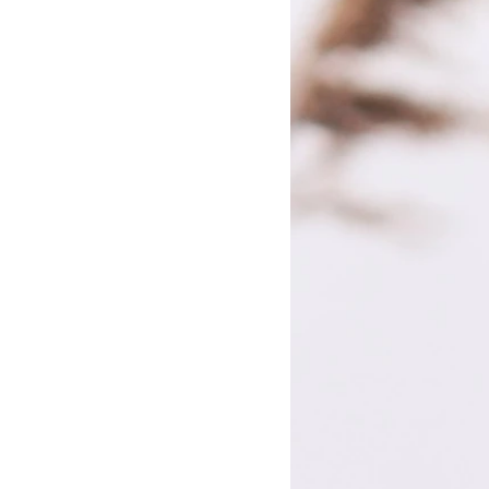
tacter par mail pour toutes demandes
ées.
rs à compter de la date de réception de
r votre colis.
à votre charge. Une fois le colis reçu,
ursera la commande.