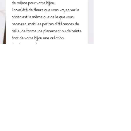
de même pour votre bijou.
La variété de fleurs que vous voyez sur la
photo est la même que celle que vous
recevrez, mais les petites différences de
taille, de forme, de placement ou de teinte
font de votre bijou une création
absolument unique.
C'est l'assurance d'avoir une pièce qui
n'appartient qu'à vous.
Une fleur, un bijou, pour une femme.
LIVRAISON ET RETOUR
LIVRAISON:
CONSEILS
Livraison dans toute la France.
Enveloppe bulle à domicile 3€ : la livraison
Les créations Ma Bulle D'idées sont des
est réalisée sous 3 à 5 jours ouvrés.
bijoux fantaisie, évitez tout contact avec
Vous serez prévenu par e-mail dès
l'eau et le parfum.