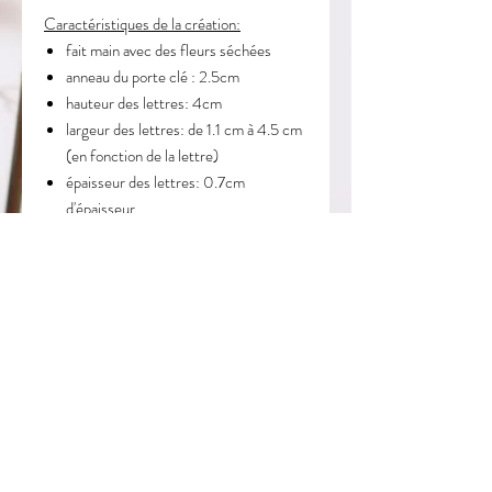
Caractéristiques de la création:
fait main avec des fleurs séchées
anneau du porte clé : 2.5cm
hauteur des lettres: 4cm
largeur des lettres: de 1.1 cm à 4.5 cm
(en fonction de la lettre)
épaisseur des lettres: 0.7cm
d'épaisseur
hauteur total du porte clé (anneau +
lettre): environ 9cm
le porte clé est envoyé dans son
pochon
LIVRAISONS ET RETOURS
LIVRAISON:
DELAI DE CREATION
Livraison dans toute la France.