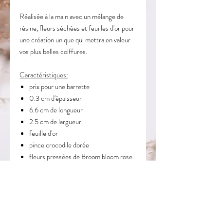
Réalisée à la main avec un mélange de
résine, fleurs séchées et feuilles d'or pour
une création unique qui mettra en valeur
vos plus belles coiffures.
Caractéristiques:
prix pour une barrette
0.3 cm d'épaisseur
6.6 cm de longueur
2.5 cm de largueur
feuille d'or
pince crocodile dorée
fleurs pre
ssées de Broom bloom rose
LIVRAISON ET RETOURS
LIVRAISON:
CONSEILS
Livraison dans toute la France.